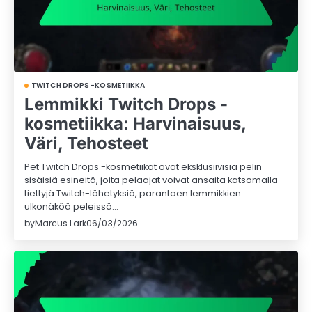
TWITCH DROPS -KOSMETIIKKA
Lemmikki Twitch Drops -
kosmetiikka: Harvinaisuus,
Väri, Tehosteet
Pet Twitch Drops -kosmetiikat ovat eksklusiivisia pelin
sisäisiä esineitä, joita pelaajat voivat ansaita katsomalla
tiettyjä Twitch-lähetyksiä, parantaen lemmikkien
ulkonäköä peleissä…
by
Marcus Lark
06/03/2026