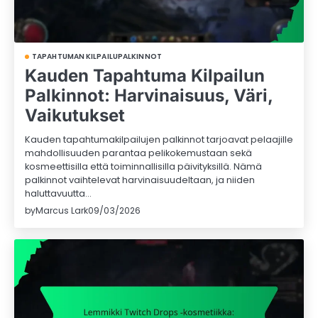
TAPAHTUMAN KILPAILUPALKINNOT
Kauden Tapahtuma Kilpailun
Palkinnot: Harvinaisuus, Väri,
Vaikutukset
Kauden tapahtumakilpailujen palkinnot tarjoavat pelaajille
mahdollisuuden parantaa pelikokemustaan sekä
kosmeettisilla että toiminnallisilla päivityksillä. Nämä
palkinnot vaihtelevat harvinaisuudeltaan, ja niiden
haluttavuutta…
by
Marcus Lark
09/03/2026