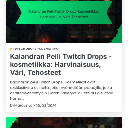
TWITCH DROPS -KOSMETIIKKA
Kalandran Peili Twitch Drops -
kosmetiikka: Harvinaisuus,
Väri, Tehosteet
Kalandran peili Twitch Drops -kosmetiikat ovat
eksklusiivisia esineitä, joita myönnetään pelaajille, jotka
osallistuvat tiettyihin Twitch-lähetyksiin Path of Exile 2:ssa.
Nämä…
by
Marcus Lark
06/03/2026