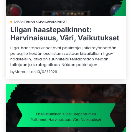
TAPAHTUMAN KILPAILUPALKINNOT
Liigan haastepalkinnot:
Harvinaisuus, Väri, Vaikutukset
Liiga-haastepalkinnot ovat palkintoja, joita myönnetään
pelaajille heidän osallistumisestaan kilpailullisiin liiga-
haasteisiin, jotka on suunniteltu testaamaan heidän
taitojaan ja strategioitaan. Näiden palkintojen…
by
Marcus Lark
13/03/2026