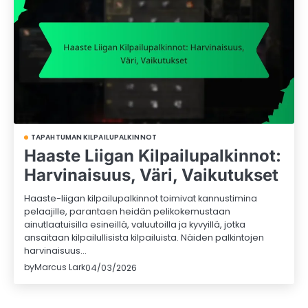
TAPAHTUMAN KILPAILUPALKINNOT
Haaste Liigan Kilpailupalkinnot:
Harvinaisuus, Väri, Vaikutukset
Haaste-liigan kilpailupalkinnot toimivat kannustimina
pelaajille, parantaen heidän pelikokemustaan
ainutlaatuisilla esineillä, valuutoilla ja kyvyillä, jotka
ansaitaan kilpailullisista kilpailuista. Näiden palkintojen
harvinaisuus…
by
Marcus Lark
04/03/2026