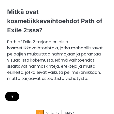
Mitkä ovat
kosmetiikkavaihtoehdot Path of
Exile 2:ssa?
Path of Exile 2 tarjoaa erilaisia
kosmetiikkavaihtoehtoja, jotka mahdollistavat
pelaajien mukauttaa hahmojaan ja parantaa
visuaalista kokemusta. Nämä vaihtoehdot
sisältävät hahmoskintejä, efektejä ja muita
esineitä, jotka eivät vaikuta pelimekaniikkaan,
mutta tarjoavat esteettistä viehätystä.
▾
…
Posts
1
2
5
Next