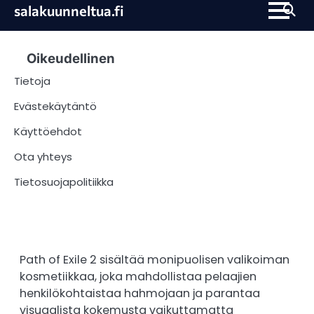
Skip
salakuunneltua.fi
to
content
Oikeudellinen
Tietoja
Evästekäytäntö
Käyttöehdot
Ota yhteys
Tietosuojapolitiikka
Path of Exile 2 sisältää monipuolisen valikoiman
kosmetiikkaa, joka mahdollistaa pelaajien
henkilökohtaistaa hahmojaan ja parantaa
visuaalista kokemusta vaikuttamatta