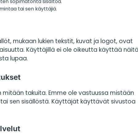
uuten sopimatonta sisältöä.
imintaa tai sen käyttäjiä.
sällöt, mukaan lukien tekstit, kuvat ja logot, ovat
aisuutta. Käyttäjillä ei ole oikeutta käyttää näit
sta lupaa.
tukset
man mitään takuita. Emme ole vastuussa mistään
tai sen sisällöstä. Käyttäjät käyttävät sivustoa
lvelut