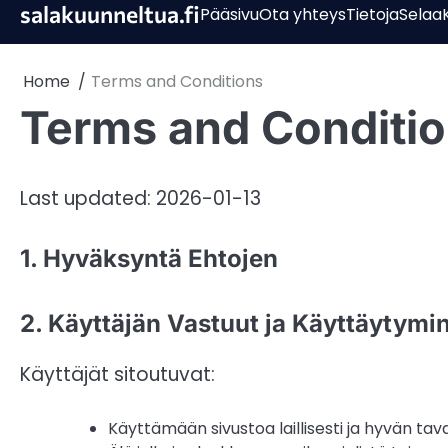
Skip
salakuunneltua.fi
Pääsivu
Ota yhteys
Tietoja
Selaa
K
to
content
Home
Terms and Conditions
Terms and Conditi
Last updated: 2026-01-13
1. Hyväksyntä Ehtojen
2. Käyttäjän Vastuut ja Käyttäytymi
Käyttäjät sitoutuvat:
Käyttämään sivustoa laillisesti ja hyvän tav