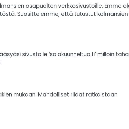
ä kolmansien osapuolten verkkosivustoille. Emme ol
ytöstä. Suosittelemme, että tutustut kolmansien
syäsi sivustolle ‘salakuunneltua.fi’ milloin tah
.
en mukaan. Mahdolliset riidat ratkaistaan