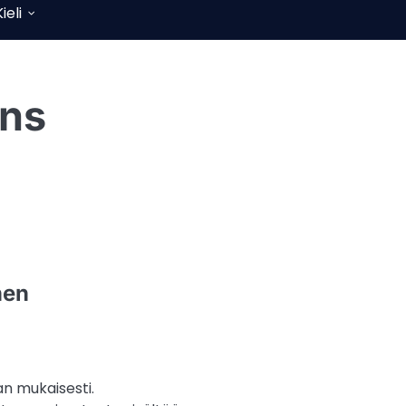
ieli
ons
nen
an mukaisesti.