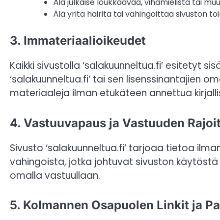
Älä julkaise loukkaavaa, vihamielistä tai m
Älä yritä häiritä tai vahingoittaa sivuston to
3. Immateriaalioikeudet
Kaikki sivustolla ‘salakuunneltua.fi’ esitetyt si
‘salakuunneltua.fi’ tai sen lisenssinantajien om
materiaaleja ilman etukäteen annettua kirjalli
4. Vastuuvapaus ja Vastuuden Rajoi
Sivusto ‘salakuunneltua.fi’ tarjoaa tietoa il
vahingoista, jotka johtuvat sivuston käytöstä 
omalla vastuullaan.
5. Kolmannen Osapuolen Linkit ja Pa