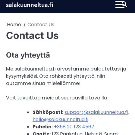
Skip
salakuunneltua.fi
to
content
Home
Contact Us
Contact Us
Ota yhteyttä
Me salakuunneltua.fi arvostamme palautettasi ja
kysymyksiäsi. Ota rohkeasti yhteyttä, niin
autamme sinua mielellämme!
Voit tavoittaa meidät seuraavilla tavoilla:
Sähköposti:
support@salakuunneltua.fi
,
hello@salakuunneltua.fi
Puhelin:
+358 20 123 4567
Osoite:
123 Pääkatua, Helsinki, Suomi