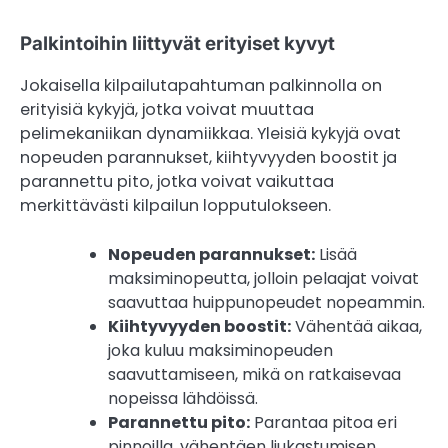
Palkintoihin liittyvät erityiset kyvyt
Jokaisella kilpailutapahtuman palkinnolla on
erityisiä kykyjä, jotka voivat muuttaa
pelimekaniikan dynamiikkaa. Yleisiä kykyjä ovat
nopeuden parannukset, kiihtyvyyden boostit ja
parannettu pito, jotka voivat vaikuttaa
merkittävästi kilpailun lopputulokseen.
Nopeuden parannukset:
Lisää
maksiminopeutta, jolloin pelaajat voivat
saavuttaa huippunopeudet nopeammin.
Kiihtyvyyden boostit:
Vähentää aikaa,
joka kuluu maksiminopeuden
saavuttamiseen, mikä on ratkaisevaa
nopeissa lähdöissä.
Parannettu pito:
Parantaa pitoa eri
pinnoilla, vähentäen liukastumisen