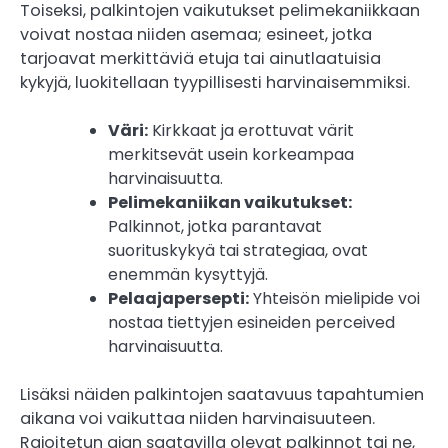
Toiseksi, palkintojen vaikutukset pelimekaniikkaan
voivat nostaa niiden asemaa; esineet, jotka
tarjoavat merkittäviä etuja tai ainutlaatuisia
kykyjä, luokitellaan tyypillisesti harvinaisemmiksi.
Väri:
Kirkkaat ja erottuvat värit
merkitsevät usein korkeampaa
harvinaisuutta.
Pelimekaniikan vaikutukset:
Palkinnot, jotka parantavat
suorituskykyä tai strategiaa, ovat
enemmän kysyttyjä.
Pelaajapersepti:
Yhteisön mielipide voi
nostaa tiettyjen esineiden perceived
harvinaisuutta.
Lisäksi näiden palkintojen saatavuus tapahtumien
aikana voi vaikuttaa niiden harvinaisuuteen.
Rajoitetun ajan saatavilla olevat palkinnot tai ne,