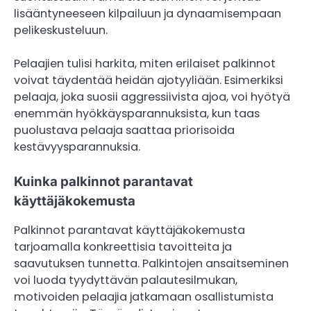
lisääntyneeseen kilpailuun ja dynaamisempaan
pelikeskusteluun.
Pelaajien tulisi harkita, miten erilaiset palkinnot
voivat täydentää heidän ajotyyliään. Esimerkiksi
pelaaja, joka suosii aggressiivista ajoa, voi hyötyä
enemmän hyökkäysparannuksista, kun taas
puolustava pelaaja saattaa priorisoida
kestävyysparannuksia.
Kuinka palkinnot parantavat
käyttäjäkokemusta
Palkinnot parantavat käyttäjäkokemusta
tarjoamalla konkreettisia tavoitteita ja
saavutuksen tunnetta. Palkintojen ansaitseminen
voi luoda tyydyttävän palautesilmukan,
motivoiden pelaajia jatkamaan osallistumista