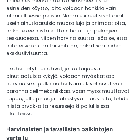
Toinen esimerkki on erikoiskosmeettisten
esineiden käyttö, joita voidaan hankkia vain
kilpailullisessa pelissä. Nämä esineet sisältävät
usein ainutlaatuisia muotoiluja ja animaatioita,
mikä tekee niistä erittäin haluttuja pelaajien
keskuudessa. Niiden harvinaisuutta lisää se, että
niitä ei voi ostaa tai vaihtaa, mikä lisää niiden
eksklusiivisuutta.
Lisäksi tietyt taitokivet, jotka tarjoavat
ainutlaatuisia kykyjä, voidaan myös katsoa
harvinaisiksi palkinnoiksi. Nämä kivet eivät vain
paranna pelimekaniikkaa, vaan myös muuttavat
tapaa, jolla pelaajat lähestyvät haasteita, tehden
niistä arvokkaita resursseja kilpailullisissa
tilanteissa.
Harvinaisten ja tavallisten palkintojen
vertailu