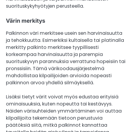
suorituskykyhyötyjen perusteella.
Värin merkitys
Palkinnon väri merkitsee usein sen harvinaisuutta
ja tehokkuutta. Esimerkiksi kultaisella tai platinalla
merkitty palkinto merkitsee tyypillisesti
korkeampaa harvinaisuutta ja parempia
suorituskyvyn parannuksia verrattuna hopeisiin tai
pronssisiin. Tämä värikoodausjärjestelmä
mahdollistaa kilpailijoiden arvioida nopeasti
palkinnon arvoa yhdellä silmäyksellä.
Lisäksi tietyt värit voivat myös edustaa erityisiä
ominaisuuksia, kuten nopeutta tai kestävyys.
Näiden värisuhteiden ymmärtäminen voi auttaa
kilpailijoita tekemään tietoon perustuvia
päätöksiä siitä, mitkä palkinnot kannattaa