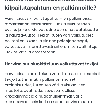
kilpailutapahtumien palkinnoille?
Harvinaisuus kilpailutapahtumien palkinnoissa
määritellään ensisijaisesti luokittelukriteerien
avulla, jotka arvioivat esineiden ainutlaatuisuutta
ja haluttavuutta. Tekijät, kuten väri, vaikutukset
pelimekaniikkaan ja yleinen pelaajapersepti,
vaikuttavat merkittävästi siihen, miten palkintoja
luokitellaan ja arvostetaan.
Harvinaisuusluokitteluun vaikuttavat tekijät
Harvinaisuusluokitteluun vaikuttaa useita keskeisiä
tekijöitä. Ensinnäkin palkinnon sisäiset
ominaisuudet, kuten sen väri ja visuaalinen
muotoilu, ovat ratkaisevassa roolissa;
kirkkaammat ja ainutlaatuisemmat värit
merkitsevät usein korkeampaa harvinaisuutta.