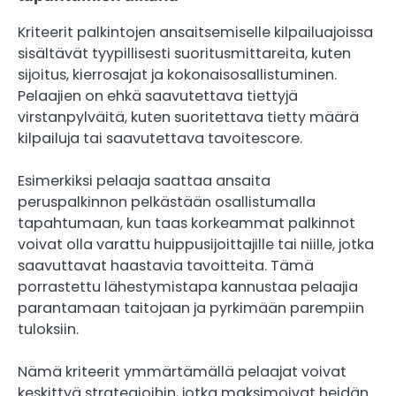
Kriteerit palkintojen ansaitsemiselle kilpailuajoissa
sisältävät tyypillisesti suoritusmittareita, kuten
sijoitus, kierrosajat ja kokonaisosallistuminen.
Pelaajien on ehkä saavutettava tiettyjä
virstanpylväitä, kuten suoritettava tietty määrä
kilpailuja tai saavutettava tavoitescore.
Esimerkiksi pelaaja saattaa ansaita
peruspalkinnon pelkästään osallistumalla
tapahtumaan, kun taas korkeammat palkinnot
voivat olla varattu huippusijoittajille tai niille, jotka
saavuttavat haastavia tavoitteita. Tämä
porrastettu lähestymistapa kannustaa pelaajia
parantamaan taitojaan ja pyrkimään parempiin
tuloksiin.
Nämä kriteerit ymmärtämällä pelaajat voivat
keskittyä strategioihin, jotka maksimoivat heidän