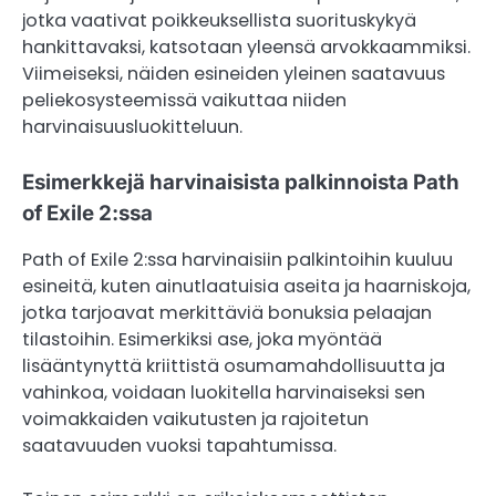
jotka vaativat poikkeuksellista suorituskykyä
hankittavaksi, katsotaan yleensä arvokkaammiksi.
Viimeiseksi, näiden esineiden yleinen saatavuus
peliekosysteemissä vaikuttaa niiden
harvinaisuusluokitteluun.
Esimerkkejä harvinaisista palkinnoista Path
of Exile 2:ssa
Path of Exile 2:ssa harvinaisiin palkintoihin kuuluu
esineitä, kuten ainutlaatuisia aseita ja haarniskoja,
jotka tarjoavat merkittäviä bonuksia pelaajan
tilastoihin. Esimerkiksi ase, joka myöntää
lisääntynyttä kriittistä osumamahdollisuutta ja
vahinkoa, voidaan luokitella harvinaiseksi sen
voimakkaiden vaikutusten ja rajoitetun
saatavuuden vuoksi tapahtumissa.