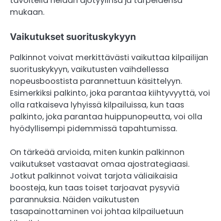
tavoitella heidän ajotyylinsä ja tarpeidensa
mukaan.
Vaikutukset suorituskykyyn
Palkinnot voivat merkittävästi vaikuttaa kilpailijan
suorituskykyyn, vaikutusten vaihdellessa
nopeusboostista parannettuun käsittelyyn.
Esimerkiksi palkinto, joka parantaa kiihtyvyyttä, voi
olla ratkaiseva lyhyissä kilpailuissa, kun taas
palkinto, joka parantaa huippunopeutta, voi olla
hyödyllisempi pidemmissä tapahtumissa.
On tärkeää arvioida, miten kunkin palkinnon
vaikutukset vastaavat omaa ajostrategiaasi.
Jotkut palkinnot voivat tarjota väliaikaisia
boosteja, kun taas toiset tarjoavat pysyviä
parannuksia. Näiden vaikutusten
tasapainottaminen voi johtaa kilpailuetuun