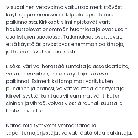
Visuaalinen vetovoima vaikuttaa merkittävästi
käyttäjäpreferensseihin kilpailutapahtumien
palkinnoissa. Kirkkaat, silmiinpistävät värit
houkuttelevat enemmän huomiota ja ovat usein
osallistujien suosiossa. Tutkimukset osoittavat,
että käyttäjät arvostavat enemmän palkintoja,
jotka erottuvat visuaalisesti.
Lisäksi väri voi herättää tunteita ja assosiaatioita,
vaikuttaen siihen, miten käyttäjät kokevat
palkinnot. Esimerkiksi lämpimät värit, kuten
punainen ja oranssi, voivat välittää jännitystä ja
kiireellisyyttä, kun taas viileämmät värit, kuten
sininen ja vihreä, voivat viestiä rauhallisuutta ja
luotettavuutta.
Nämä mieltymykset ymmärtämällä
tapahtumajärjestäjät voivat räätälöidä palkintoja,