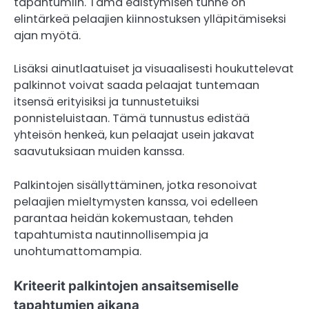
tapahtumiin. Tämä edistymisen tunne on
elintärkeä pelaajien kiinnostuksen ylläpitämiseksi
ajan myötä.
Lisäksi ainutlaatuiset ja visuaalisesti houkuttelevat
palkinnot voivat saada pelaajat tuntemaan
itsensä erityisiksi ja tunnustetuiksi
ponnisteluistaan. Tämä tunnustus edistää
yhteisön henkeä, kun pelaajat usein jakavat
saavutuksiaan muiden kanssa.
Palkintojen sisällyttäminen, jotka resonoivat
pelaajien mieltymysten kanssa, voi edelleen
parantaa heidän kokemustaan, tehden
tapahtumista nautinnollisempia ja
unohtumattomampia.
Kriteerit palkintojen ansaitsemiselle
tapahtumien aikana