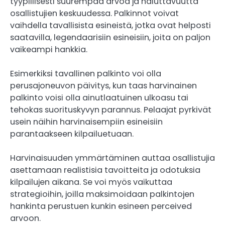
tyypillisesti suurempaa arvoa ja haluttavuutta
osallistujien keskuudessa. Palkinnot voivat
vaihdella tavallisista esineistä, jotka ovat helposti
saatavilla, legendaarisiin esineisiin, joita on paljon
vaikeampi hankkia.
Esimerkiksi tavallinen palkinto voi olla
perusajoneuvon päivitys, kun taas harvinainen
palkinto voisi olla ainutlaatuinen ulkoasu tai
tehokas suorituskyvyn parannus. Pelaajat pyrkivät
usein näihin harvinaisempiin esineisiin
parantaakseen kilpailuetuaan.
Harvinaisuuden ymmärtäminen auttaa osallistujia
asettamaan realistisia tavoitteita ja odotuksia
kilpailujen aikana. Se voi myös vaikuttaa
strategioihin, joilla maksimoidaan palkintojen
hankinta perustuen kunkin esineen perceived
arvoon.