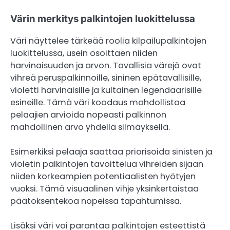
Värin merkitys palkintojen luokittelussa
Väri näyttelee tärkeää roolia kilpailupalkintojen
luokittelussa, usein osoittaen niiden
harvinaisuuden ja arvon. Tavallisia värejä ovat
vihreä peruspalkinnoille, sininen epätavallisille,
violetti harvinaisille ja kultainen legendaarisille
esineille. Tämä väri koodaus mahdollistaa
pelaajien arvioida nopeasti palkinnon
mahdollinen arvo yhdellä silmäyksellä.
Esimerkiksi pelaaja saattaa priorisoida sinisten ja
violetin palkintojen tavoittelua vihreiden sijaan
niiden korkeampien potentiaalisten hyötyjen
vuoksi. Tämä visuaalinen vihje yksinkertaistaa
päätöksentekoa nopeissa tapahtumissa.
Lisäksi väri voi parantaa palkintojen esteettistä