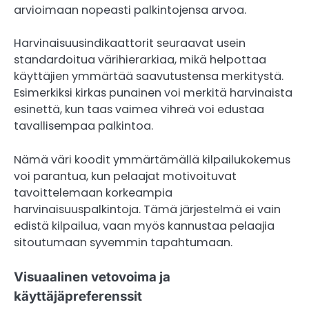
arvioimaan nopeasti palkintojensa arvoa.
Harvinaisuusindikaattorit seuraavat usein
standardoitua värihierarkiaa, mikä helpottaa
käyttäjien ymmärtää saavutustensa merkitystä.
Esimerkiksi kirkas punainen voi merkitä harvinaista
esinettä, kun taas vaimea vihreä voi edustaa
tavallisempaa palkintoa.
Nämä väri koodit ymmärtämällä kilpailukokemus
voi parantua, kun pelaajat motivoituvat
tavoittelemaan korkeampia
harvinaisuuspalkintoja. Tämä järjestelmä ei vain
edistä kilpailua, vaan myös kannustaa pelaajia
sitoutumaan syvemmin tapahtumaan.
Visuaalinen vetovoima ja
käyttäjäpreferenssit