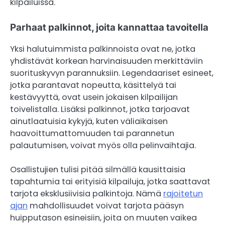
kilpailuissa.
Parhaat palkinnot, joita kannattaa tavoitella
Yksi halutuimmista palkinnoista ovat ne, jotka
yhdistävät korkean harvinaisuuden merkittäviin
suorituskyvyn parannuksiin. Legendaariset esineet,
jotka parantavat nopeutta, käsittelyä tai
kestävyyttä, ovat usein jokaisen kilpailijan
toivelistalla. Lisäksi palkinnot, jotka tarjoavat
ainutlaatuisia kykyjä, kuten väliaikaisen
haavoittumattomuuden tai parannetun
palautumisen, voivat myös olla pelinvaihtajia.
Osallistujien tulisi pitää silmällä kausittaisia
tapahtumia tai erityisiä kilpailuja, jotka saattavat
tarjota eksklusiivisia palkintoja. Nämä
rajoitetun
ajan
mahdollisuudet voivat tarjota pääsyn
huipputason esineisiin, joita on muuten vaikea