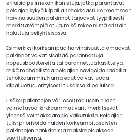
erilaisia pelimekaniikan etuja, jotka parantavat
pelaajan kykyä kilpailla tehokkaasti. Korkeamman
harvinaisuuden palkinnot tarjoavat tyypillisesti
merkittävämpiä etuja, mikä tekee niistä erittäin
haluttuja peliyhteisössä.
Esimerkiksi korkeampaa harvinaisuutta omaavat
palkinnot voivat sisältää parannettuja
nopeusboostereita tai parannettua käsittelyä,
mikä mahdollistaa pelaajien navigoida radoilla
tehokkaammin. Nämä edut voivat luoda
kilpailuetua, erityisesti tiukoissa kilpailuissa.
Lisäksi palkintojen väri osoittaa usein niiden
voimatasoa, kirkkaammat värit merkitsevät
yleensä voimakkaampia vaikutuksia. Pelaajien
tulisi priorisoida näiden korkeampitasoisten
palkintojen hankkimista maksimoidakseen
suorituksensa.