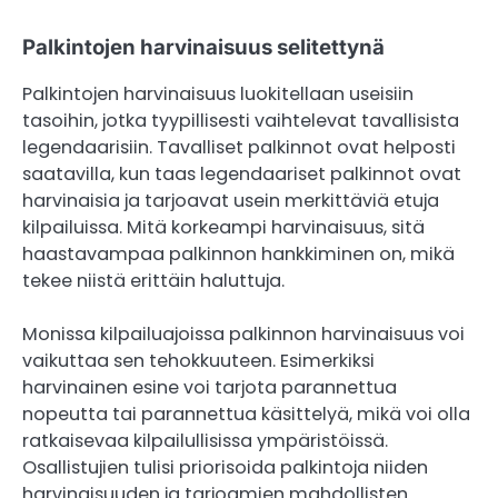
Palkintojen harvinaisuus selitettynä
Palkintojen harvinaisuus luokitellaan useisiin
tasoihin, jotka tyypillisesti vaihtelevat tavallisista
legendaarisiin. Tavalliset palkinnot ovat helposti
saatavilla, kun taas legendaariset palkinnot ovat
harvinaisia ja tarjoavat usein merkittäviä etuja
kilpailuissa. Mitä korkeampi harvinaisuus, sitä
haastavampaa palkinnon hankkiminen on, mikä
tekee niistä erittäin haluttuja.
Monissa kilpailuajoissa palkinnon harvinaisuus voi
vaikuttaa sen tehokkuuteen. Esimerkiksi
harvinainen esine voi tarjota parannettua
nopeutta tai parannettua käsittelyä, mikä voi olla
ratkaisevaa kilpailullisissa ympäristöissä.
Osallistujien tulisi priorisoida palkintoja niiden
harvinaisuuden ja tarjoamien mahdollisten