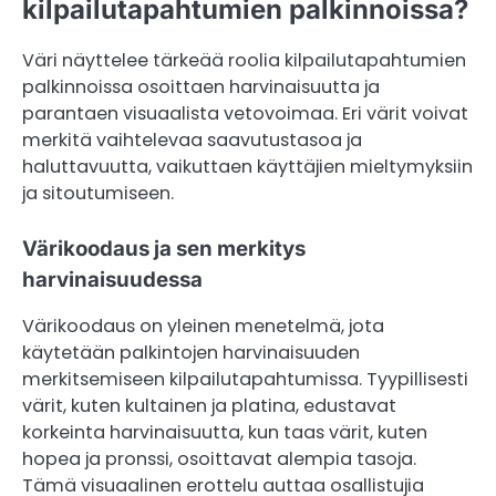
kilpailutapahtumien palkinnoissa?
Väri näyttelee tärkeää roolia kilpailutapahtumien
palkinnoissa osoittaen harvinaisuutta ja
parantaen visuaalista vetovoimaa. Eri värit voivat
merkitä vaihtelevaa saavutustasoa ja
haluttavuutta, vaikuttaen käyttäjien mieltymyksiin
ja sitoutumiseen.
Värikoodaus ja sen merkitys
harvinaisuudessa
Värikoodaus on yleinen menetelmä, jota
käytetään palkintojen harvinaisuuden
merkitsemiseen kilpailutapahtumissa. Tyypillisesti
värit, kuten kultainen ja platina, edustavat
korkeinta harvinaisuutta, kun taas värit, kuten
hopea ja pronssi, osoittavat alempia tasoja.
Tämä visuaalinen erottelu auttaa osallistujia