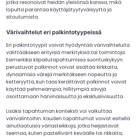
jotka resonoivat heidän yleisönsä kanssa, mikä
lopulta parantaa käyttäjätyytyväisyyttä ja
sitoutumista.
Värivaihtelut eri palkintotyypeissä
Eri palkintotyypit voivat hyödyntää värivaihteluita
välittääkseen erityisiä merkityksiä tai toimintoja.
Esimerkiksi kilpailutapahtumissa suorituskykyyn
perustuvat palkinnot voivat sisältää kirkkaita,
dynaamisia värejä merkitäkseen nopeutta ja
ketteryyttä, kun taas keräiltävät palkinnot voivat
käyttää pehmeämpiä, hillitympiä sävyjä
osoittamaan harvinaisuutta ja eksklusiivisuutta.
Lisäksi tapahtuman konteksti voi vaikuttaa
värivalintoihin. Kauden tapahtumat voivat esitellä
ainutlaatuisia väriasteikkoja, jotka heijastavat
teemaa, kuten pastellivärit keväälle tai rikkaita,