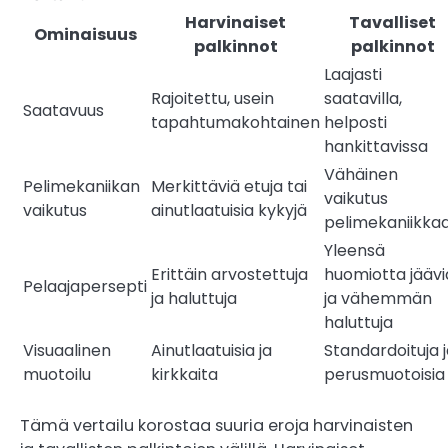
Harvinaiset
Tavalliset
Ominaisuus
palkinnot
palkinnot
Laajasti
Rajoitettu, usein
saatavilla,
Saatavuus
tapahtumakohtainen
helposti
hankittavissa
Vähäinen
Pelimekaniikan
Merkittäviä etuja tai
vaikutus
vaikutus
ainutlaatuisia kykyjä
pelimekaniikka
Yleensä
Erittäin arvostettuja
huomiotta jäävi
Pelaajapersepti
ja haluttuja
ja vähemmän
haluttuja
Visuaalinen
Ainutlaatuisia ja
Standardoituja 
muotoilu
kirkkaita
perusmuotoisia
Tämä vertailu korostaa suuria eroja harvinaisten