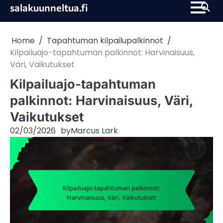
Skip
salakuunneltua.fi
to
content
Home
Tapahtuman kilpailupalkinnot
Kilpailuajo-tapahtuman palkinnot: Harvinaisuus,
Väri, Vaikutukset
Kilpailuajo-tapahtuman
palkinnot: Harvinaisuus, Väri,
Vaikutukset
02/03/2026
by
Marcus Lark