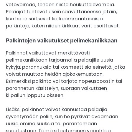
vetovoimaa, tehden niistä houkuttelevampia.
Pelaajat tuntevat usein saavuttaneensa jotain,
kun he ansaitsevat korkeammantasoisia
palkintoja, kuten niiden kirkkaat värit osoittavat.
Palkintojen vaikutukset pelimekaniikkaan
Palkinnot vaikuttavat merkittävästi
pelimekaniikkaan tarjoamalla pelaajille uusia
kykyjä, parannuksia tai kosmeettisia esineitä, jotka
voivat muuttaa heidän ajokokemustaan.
Esimerkiksi palkinto voi tarjota nopeusboostin tai
parannetun käsittelyn, suoraan vaikuttaen
kilpailun lopputulokseen.
Lisäksi palkinnot voivat kannustaa pelaajia
syventymään peliin, kun he pyrkivät avaamaan
uusia ominaisuuksia tai parantamaan
suoritustaan. Tämä sitoutuminen voi johtaa