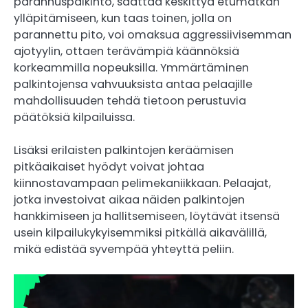
parannuspalkinto, saattaa keskittyä etumatkan
ylläpitämiseen, kun taas toinen, jolla on
parannettu pito, voi omaksua aggressiivisemman
ajotyylin, ottaen terävämpiä käännöksiä
korkeammilla nopeuksilla. Ymmärtäminen
palkintojensa vahvuuksista antaa pelaajille
mahdollisuuden tehdä tietoon perustuvia
päätöksiä kilpailuissa.
Lisäksi erilaisten palkintojen keräämisen
pitkäaikaiset hyödyt voivat johtaa
kiinnostavampaan pelimekaniikkaan. Pelaajat,
jotka investoivat aikaa näiden palkintojen
hankkimiseen ja hallitsemiseen, löytävät itsensä
usein kilpailukykyisemmiksi pitkällä aikavälillä,
mikä edistää syvempää yhteyttä peliin.